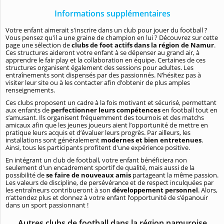
Informations supplémentaires
Votre enfant aimerait s'inscrire dans un club pour jouer du football ?
Vous pensez qu'il a une graine de champion en lui ? Découvrez sur cette
page une sélection de
clubs de foot actifs dans la région de Namur
.
Ces structures aideront votre enfant à se dépenser au grand air, à
apprendre le fair play et la collaboration en équipe. Certaines de ces
structures organisent également des sessions pour adultes. Les
entraînements sont dispensés par des passionnés. N’hésitez pas à
visiter leur site ou à les contacter afin d’obtenir de plus amples
renseignements.
Ces clubs proposent un cadre à la fois motivant et sécurisé, permettant
aux enfants de
perfectionner leurs compétences
en football tout en
s’amusant. Ils organisent fréquemment des tournois et des matchs
amicaux afin que les jeunes joueurs aient l’opportunité de mettre en
pratique leurs acquis et d’évaluer leurs progrès. Par ailleurs, les
installations sont généralement
modernes et bien entretenues
.
Ainsi, tous les participants profitent d'une expérience positive.
En intégrant un club de football, votre enfant bénéficiera non
seulement d'un encadrement sportif de qualité, mais aussi de la
possibilité de
se faire de nouveaux amis
partageant la même passion.
Les valeurs de discipline, de persévérance et de respect inculquées par
les entraîneurs contribueront à son
développement personnel
. Alors,
n’attendez plus et donnez à votre enfant l’opportunité de s’épanouir
dans un sport passionnant !
Autres clubs de football dans la région namuroise