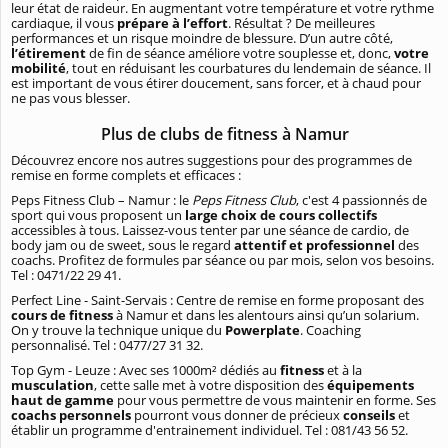
leur état de raideur. En augmentant votre température et votre rythme
cardiaque, il vous
prépare à l’effort
. Résultat ? De meilleures
performances et un risque moindre de blessure. D’un autre côté,
l’étirement
de fin de séance améliore votre souplesse et, donc,
votre
mobilité
, tout en réduisant les courbatures du lendemain de séance. Il
est important de vous étirer doucement, sans forcer, et à chaud pour
ne pas vous blesser.
Plus de clubs de fitness à Namur
Découvrez encore nos autres suggestions pour des programmes de
remise en forme complets et efficaces :
Peps Fitness Club – Namur : le
Peps Fitness Club
, c'est 4 passionnés de
sport qui vous proposent un
large choix de cours collectifs
accessibles à tous. Laissez-vous tenter par une séance de cardio, de
body jam ou de sweet, sous le regard
attentif et professionnel
des
coachs. Profitez de formules par séance ou par mois, selon vos besoins.
Tel : 0471/22 29 41.
Perfect Line - Saint-Servais : Centre de remise en forme proposant des
cours de fitness
à Namur et dans les alentours ainsi qu’un solarium.
On y trouve la technique unique du
Powerplate
. Coaching
personnalisé. Tel : 0477/27 31 32.
Top Gym - Leuze : Avec ses 1000m² dédiés au
fitness
et à la
musculation
, cette salle met à votre disposition des
équipements
haut de gamme
pour vous permettre de vous maintenir en forme. Ses
coachs personnels
pourront vous donner de précieux
conseils
et
établir un programme d'entrainement individuel. Tel : 081/43 56 52.