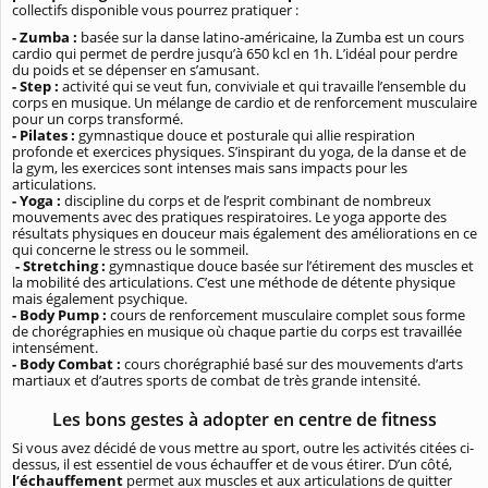
collectifs disponible vous pourrez pratiquer :
- Zumba :
basée sur la danse latino-américaine, la Zumba est un cours
cardio qui permet de perdre jusqu’à 650 kcl en 1h. L’idéal pour perdre
du poids et se dépenser en s’amusant.
- Step :
activité qui se veut fun, conviviale et qui travaille l’ensemble du
corps en musique. Un mélange de cardio et de renforcement musculaire
pour un corps transformé.
- Pilates :
gymnastique douce et posturale qui allie respiration
profonde et exercices physiques. S’inspirant du yoga, de la danse et de
la gym, les exercices sont intenses mais sans impacts pour les
articulations.
- Yoga :
discipline du corps et de l’esprit combinant de nombreux
mouvements avec des pratiques respiratoires. Le yoga apporte des
résultats physiques en douceur mais également des améliorations en ce
qui concerne le stress ou le sommeil.
- Stretching :
gymnastique douce basée sur l’étirement des muscles et
la mobilité des articulations. C’est une méthode de détente physique
mais également psychique.
- Body Pump :
cours de renforcement musculaire complet sous forme
de chorégraphies en musique où chaque partie du corps est travaillée
intensément.
- Body Combat :
cours chorégraphié basé sur des mouvements d’arts
martiaux et d’autres sports de combat de très grande intensité.
Les bons gestes à adopter en centre de fitness
Si vous avez décidé de vous mettre au sport, outre les activités citées ci-
dessus, il est essentiel de vous échauffer et de vous étirer. D’un côté,
l’échauffement
permet aux muscles et aux articulations de quitter