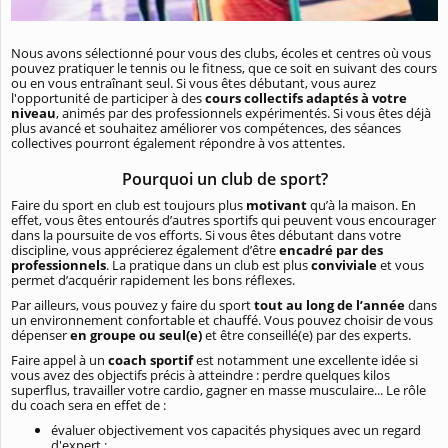
Nous avons sélectionné pour vous des clubs, écoles et centres où vous
pouvez pratiquer le tennis ou le fitness, que ce soit en suivant des cours
ou en vous entraînant seul. Si vous êtes débutant, vous aurez
l'opportunité de participer à des
cours collectifs adaptés à votre
niveau
, animés par des professionnels expérimentés. Si vous êtes déjà
plus avancé et souhaitez améliorer vos compétences, des séances
collectives pourront également répondre à vos attentes.
Pourquoi un club de sport?
Faire du sport en club est toujours plus
motivant
qu’à la maison. En
effet, vous êtes entourés d’autres sportifs qui peuvent vous encourager
dans la poursuite de vos efforts. Si vous êtes débutant dans votre
discipline, vous apprécierez également d’être
encadré par des
professionnels
. La pratique dans un club est plus
conviviale
et vous
permet d’acquérir rapidement les bons réflexes.
Par ailleurs, vous pouvez y faire du sport
tout au long de l’année
dans
un environnement confortable et chauffé. Vous pouvez choisir de vous
dépenser
en groupe ou seul(e)
et être conseillé(e) par des experts.
Faire appel à un
coach sportif
est notamment une excellente idée si
vous avez des objectifs précis à atteindre : perdre quelques kilos
superflus, travailler votre cardio, gagner en masse musculaire... Le rôle
du coach sera en effet de :
évaluer objectivement vos capacités physiques avec un regard
d'expert ;