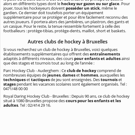
alors en différents types dont le
hockey sur gazon ou sur glace
. Pour
jouer, tous les hockeyeurs doivent
posséder un stick
, même le
gardien. Ce dernier doit toutefois porter un équipement
supplémentaire pour se protéger et pour être facilement reconnu des
autres joueurs. Il portera alors des jambières, un plastron, des gants et
un casque. Pour le reste, la tenue ressemble fortement à celle des
footballeurs : protège-tibias, protège-dents, maillot, short et baskets.
Autres clubs de hockey à Bruxelles
Si vous recherchez un club de hockey à Bruxelles, voici quelques
établissements supplémentaires qui offrent des
entraînements
adaptés à différents niveaux, des cours
pour enfants et adultes
ainsi
que des stages et tournois tout au long de l’année :
Parc Hockey Club - Auderghem : Ce
club de hockey
comprend de
nombreuses équipes de
jeunes
,
dames
et
hommes
, auxquelles les
techniques
et
tactiques
de jeu sont enseignées. Des
tournois
et
stages
pendant les vacances scolaires sont également organisés. Tel :
0471/48 00 00
Royal Daring Hockey Club - Bruxelles : Depuis 90 ans, ce club de hockey
situé à 1080 Bruxelles propose des
cours pour les enfants et les
adultes
. Tel : 02/414 29 16.