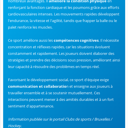
nombreux avantages. Il
améliore la condition physique
en
renforçant la fonction cardiaque et les poumons grâce aux efforts
cardiovasculaires intenses. Les mouvements rapides développent
l'endurance, la vitesse et l'agilité, tandis que frapper la balle ou le
palet renforce les muscles.
Ce sport améliore aussi les
compétences cognitives
. Il nécessite
concentration et réflexes rapides, car les situations évoluent
constamment et rapidement. Les joueurs doivent élaborer des
stratégies et prendre des décisions sous pression, améliorant ainsi
leur capacité à résoudre des problèmes en temps réel.
Favorisant le développement social, ce sport d'équipe exige
communication et collaboratio
n et enseigne aux joueurs à
travailler ensemble et à se soutenir mutuellement. Ces
interactions peuvent mener à des amitiés durables et à un fort
sentiment d'appartenance.
Information publiée sur le portail Clubs de sports / Bruxelles /
Hockey.