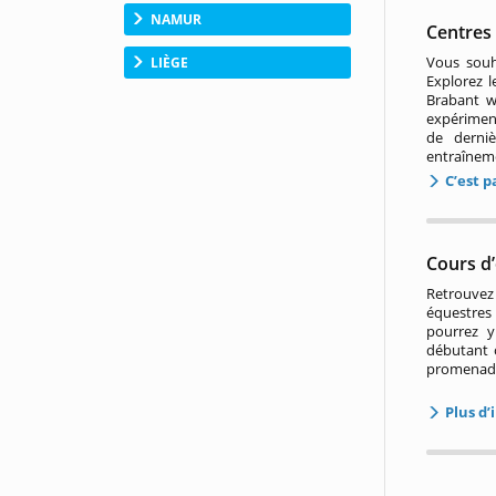
NAMUR
Centres 
Vous souh
LIÈGE
Explorez l
Brabant w
expérimen
de derniè
entraînem
C’est pa
Cours d’
Retrouve
équestres
pourrez y
débutant o
promenade
Plus d’