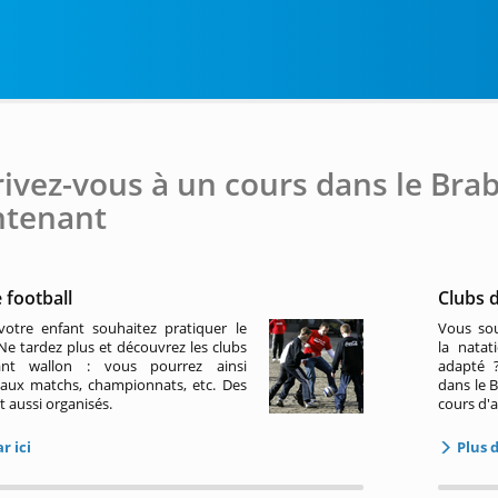
rivez-vous à un cours dans le Bra
ntenant
 football
Clubs 
otre enfant souhaitez pratiquer le
Vous sou
 Ne tardez plus et découvrez les clubs
la natat
nt wallon : vous pourrez ainsi
adapté ?
r aux matchs, championnats, etc. Des
dans le 
t aussi organisés.
cours d'
r ici
Plus 