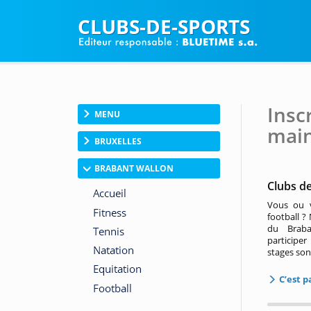
CLUBS-DE-SPORTS
Insc
MENU
mai
BRUXELLES
BRABANT WALLON
Clubs de
Vous ou v
football ?
du Braba
participe
stages son
C’est pa