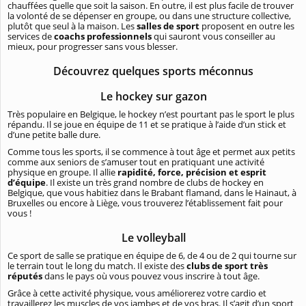
chauffées quelle que soit la saison. En outre, il est plus facile de trouver
la volonté de se dépenser en groupe, ou dans une structure collective,
plutôt que seul à la maison. Les
salles de sport
proposent en outre les
services de
coachs professionnels
qui sauront vous conseiller au
mieux, pour progresser sans vous blesser.
Découvrez quelques sports méconnus
Le hockey sur gazon
Très populaire en Belgique, le hockey n’est pourtant pas le sport le plus
répandu. Il se joue en équipe de 11 et se pratique à l’aide d’un stick et
d’une petite balle dure.
Comme tous les sports, il se commence à tout âge et permet aux petits
comme aux seniors de s’amuser tout en pratiquant une activité
physique en groupe. Il allie
rapidité, force, précision et esprit
d’équipe
. Il existe un très grand nombre de clubs de hockey en
Belgique, que vous habitiez dans le Brabant flamand, dans le Hainaut, à
Bruxelles ou encore à Liège, vous trouverez l’établissement fait pour
vous !
Le volleyball
Ce sport de salle se pratique en équipe de 6, de 4 ou de 2 qui tourne sur
le terrain tout le long du match. Il existe des
clubs de sport très
réputés
dans le pays où vous pouvez vous inscrire à tout âge.
Grâce à cette activité physique, vous améliorerez votre cardio et
travaillerez les muscles de vos jambes et de vos bras. Il s’agit d’un sport